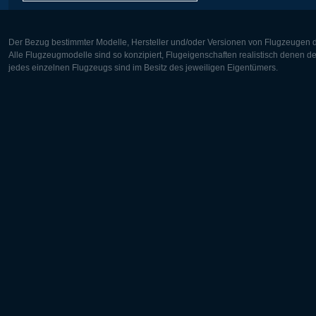
Der Bezug bestimmter Modelle, Hersteller und/oder Versionen von Flugzeugen di
Alle Flugzeugmodelle sind so konzipiert, Flugeigenschaften realistisch denen 
jedes einzelnen Flugzeugs sind im Besitz des jeweiligen Eigentümers.
Europa:
Nordamer
Deutsch
English
English
Français
Čeština
Polski