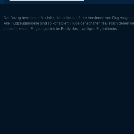
Der Bezug bestimmter Modelle, Hersteller und/oder Versionen von Flugzeugen di
Alle Flugzeugmodelle sind so konzipiert, Flugeigenschaften realistisch denen 
jedes einzelnen Flugzeugs sind im Besitz des jeweiligen Eigentümers.
Europa:
Nordamer
Deutsch
English
English
Français
Čeština
Polski