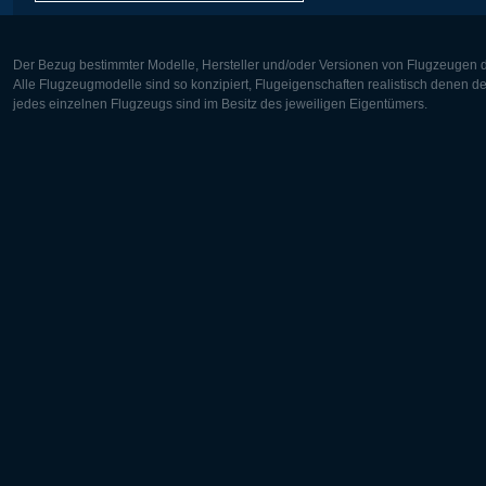
Der Bezug bestimmter Modelle, Hersteller und/oder Versionen von Flugzeugen di
Alle Flugzeugmodelle sind so konzipiert, Flugeigenschaften realistisch denen 
jedes einzelnen Flugzeugs sind im Besitz des jeweiligen Eigentümers.
Europa:
Nordamer
Deutsch
English
English
Français
Čeština
Polski