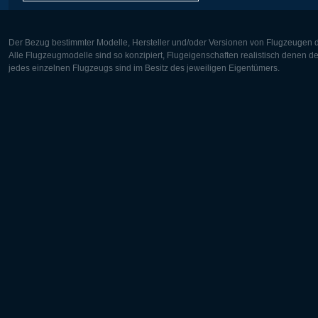
Der Bezug bestimmter Modelle, Hersteller und/oder Versionen von Flugzeugen di
Alle Flugzeugmodelle sind so konzipiert, Flugeigenschaften realistisch denen 
jedes einzelnen Flugzeugs sind im Besitz des jeweiligen Eigentümers.
Europa:
Nordamer
Deutsch
English
English
Français
Čeština
Polski