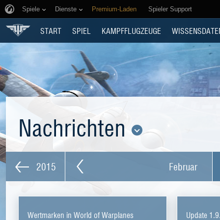
Spiele
Dienste
Premium-Laden
Spieler Support
START
SPIEL
KAMPFFLUGZEUGE
WISSENSDATE
Nachrichten
2015
Februar
Wertmarken in World of Warplanes
Update 1.9.