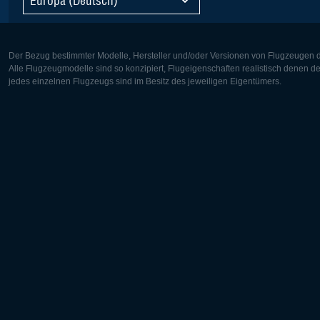
Der Bezug bestimmter Modelle, Hersteller und/oder Versionen von Flugzeugen di
Alle Flugzeugmodelle sind so konzipiert, Flugeigenschaften realistisch denen 
jedes einzelnen Flugzeugs sind im Besitz des jeweiligen Eigentümers.
Europa:
Nordamer
Deutsch
English
English
Français
Čeština
Polski