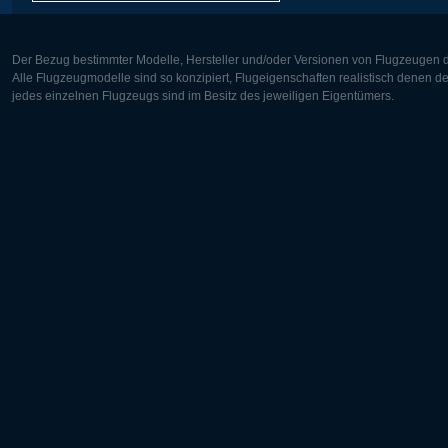
Der Bezug bestimmter Modelle, Hersteller und/oder Versionen von Flugzeugen di
Alle Flugzeugmodelle sind so konzipiert, Flugeigenschaften realistisch denen 
jedes einzelnen Flugzeugs sind im Besitz des jeweiligen Eigentümers.
Europa:
Nordamer
Deutsch
English
English
Français
Čeština
Polski