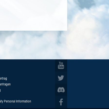
ertrag
anfragen
g
 My Personal Information