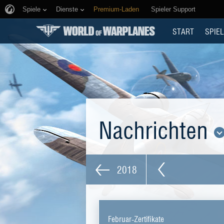
Spiele
Dienste
Premium-Laden
Spieler Support
START
SPIEL
Nachrichten
2018
Februar-Zertifikate