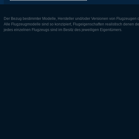
Der Bezug bestimmter Modelle, Hersteller und/oder Versionen von Flugzeugen di
Alle Flugzeugmodelle sind so konzipiert, Flugeigenschaften realistisch denen 
jedes einzelnen Flugzeugs sind im Besitz des jeweiligen Eigentümers.
Europa:
Nordamer
Deutsch
English
English
Français
Čeština
Polski