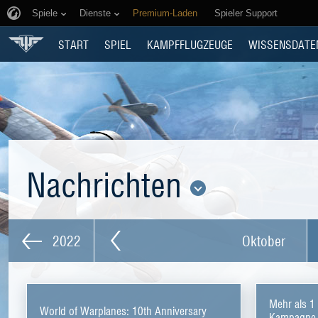
Spiele
Dienste
Premium-Laden
Spieler Support
START
SPIEL
KAMPFFLUGZEUGE
WISSENSDATE
Nachrichten
2022
Oktober
Mehr als 1
World of Warplanes: 10th Anniversary
Kampagne 