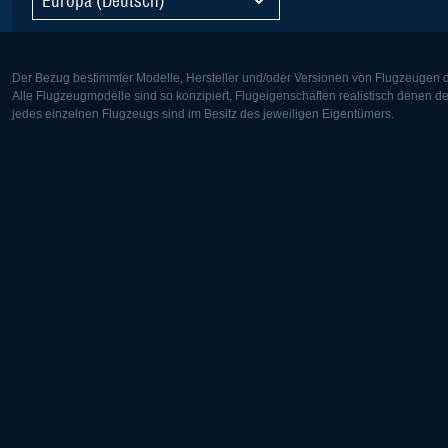
Der Bezug bestimmter Modelle, Hersteller und/oder Versionen von Flugzeugen di
Alle Flugzeugmodelle sind so konzipiert, Flugeigenschaften realistisch denen 
jedes einzelnen Flugzeugs sind im Besitz des jeweiligen Eigentümers.
Europa:
Nordamer
Deutsch
English
English
Français
Čeština
Polski