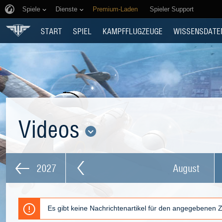
Spiele
Dienste
Premium-Laden
Spieler Support
START
SPIEL
KAMPFFLUGZEUGE
WISSENSDATE
Videos
2027
August
Es gibt keine Nachrichtenartikel für den angegebenen 