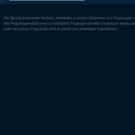
Der Bezug bestimmter Modelle, Hersteller und/oder Versionen von Flugzeugen di
Alle Flugzeugmodelle sind so konzipiert, Flugeigenschaften realistisch denen 
jedes einzelnen Flugzeugs sind im Besitz des jeweiligen Eigentümers.
Europa:
Nordamer
Deutsch
English
English
Français
Čeština
Polski