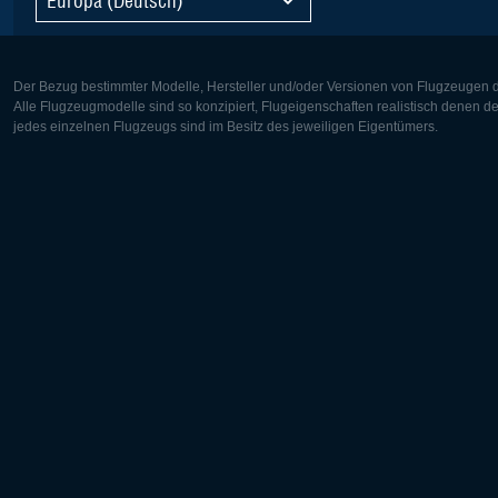
Der Bezug bestimmter Modelle, Hersteller und/oder Versionen von Flugzeugen di
Alle Flugzeugmodelle sind so konzipiert, Flugeigenschaften realistisch denen 
jedes einzelnen Flugzeugs sind im Besitz des jeweiligen Eigentümers.
Europa:
Nordamer
Deutsch
English
English
Français
Čeština
Polski