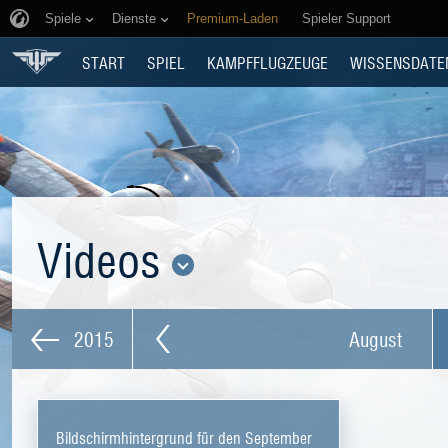
Spiele
Dienste
Premium-Laden
Spieler Support
START
SPIEL
KAMPFFLUGZEUGE
WISSENSDATE
Videos
2015
August
Bildschirmhintergrund für den September