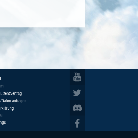
t
um
Lizenzvertrag
n/Daten anfragen
rklärung
al
ings