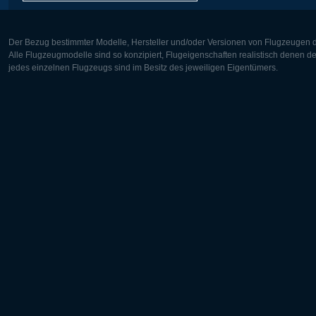
Der Bezug bestimmter Modelle, Hersteller und/oder Versionen von Flugzeugen di
Alle Flugzeugmodelle sind so konzipiert, Flugeigenschaften realistisch denen 
jedes einzelnen Flugzeugs sind im Besitz des jeweiligen Eigentümers.
Europa:
Nordamer
Deutsch
English
English
Français
Čeština
Polski