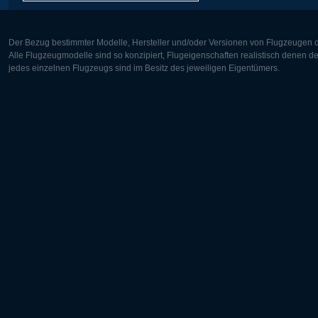
Der Bezug bestimmter Modelle, Hersteller und/oder Versionen von Flugzeugen di
Alle Flugzeugmodelle sind so konzipiert, Flugeigenschaften realistisch denen 
jedes einzelnen Flugzeugs sind im Besitz des jeweiligen Eigentümers.
Europa:
Nordamer
Deutsch
English
English
Français
Čeština
Polski