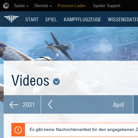
Spiele
Dienste
Premium-Laden
Spieler Support
START
SPIEL
KAMPFFLUGZEUGE
WISSENSDATE
Videos
2031
April
Es gibt keine Nachrichtenartikel für den angegebenen 