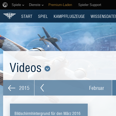
Spiele
Dienste
Premium-Laden
Spieler Support
START
SPIEL
KAMPFFLUGZEUGE
WISSENSDATE
Videos
2015
Februar
Bildschirmhintergrund für den März 2016