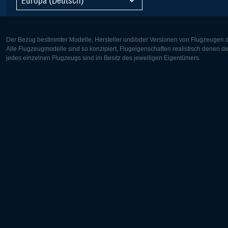
Der Bezug bestimmter Modelle, Hersteller und/oder Versionen von Flugzeugen di
Alle Flugzeugmodelle sind so konzipiert, Flugeigenschaften realistisch denen 
jedes einzelnen Flugzeugs sind im Besitz des jeweiligen Eigentümers.
Europa:
Nordamer
Deutsch
English
English
Français
Čeština
Polski