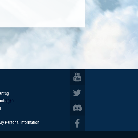
ertrag
anfragen
g
 My Personal Information