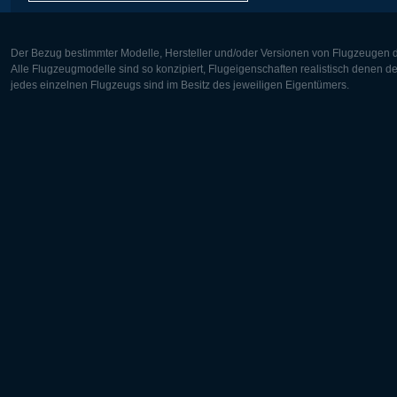
Der Bezug bestimmter Modelle, Hersteller und/oder Versionen von Flugzeugen di
Alle Flugzeugmodelle sind so konzipiert, Flugeigenschaften realistisch denen 
jedes einzelnen Flugzeugs sind im Besitz des jeweiligen Eigentümers.
Europa:
Nordamer
Deutsch
English
English
Français
Čeština
Polski