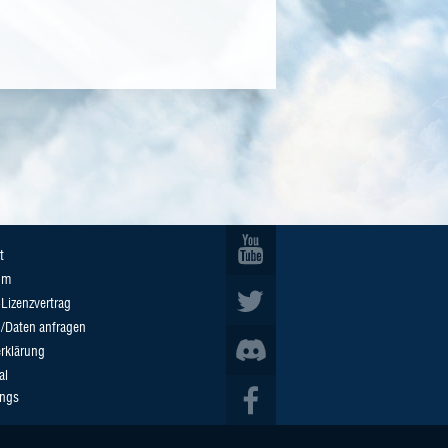
t
um
Lizenzvertrag
n/Daten anfragen
rklärung
al
ings