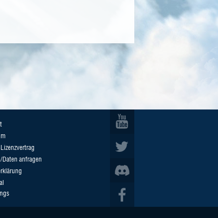
t
um
Lizenzvertrag
n/Daten anfragen
rklärung
al
ings