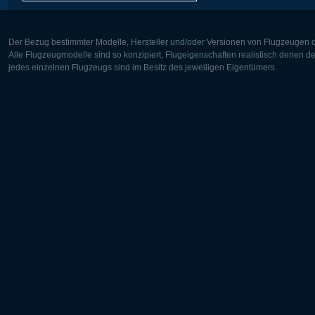
Der Bezug bestimmter Modelle, Hersteller und/oder Versionen von Flugzeugen di
Alle Flugzeugmodelle sind so konzipiert, Flugeigenschaften realistisch denen 
jedes einzelnen Flugzeugs sind im Besitz des jeweiligen Eigentümers.
Europa:
Nordamer
Deutsch
English
English
Français
Čeština
Polski