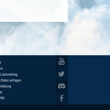
t
um
Lizenzvertrag
n/Daten anfragen
rklärung
al
ings