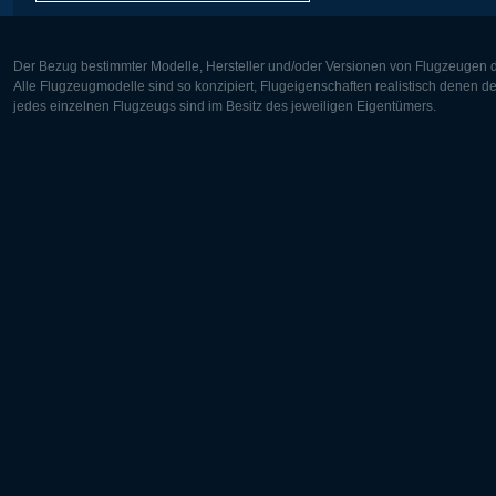
Der Bezug bestimmter Modelle, Hersteller und/oder Versionen von Flugzeugen di
Alle Flugzeugmodelle sind so konzipiert, Flugeigenschaften realistisch denen 
jedes einzelnen Flugzeugs sind im Besitz des jeweiligen Eigentümers.
Europa:
Nordamer
Deutsch
English
English
Français
Čeština
Polski