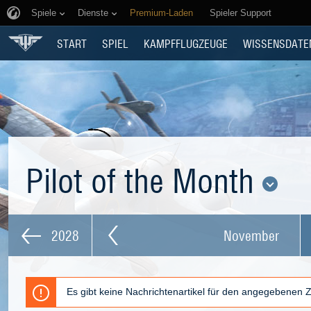
Spiele
Dienste
Premium-Laden
Spieler Support
START
SPIEL
KAMPFFLUGZEUGE
WISSENSDATE
Pilot of the Month
2028
November
Es gibt keine Nachrichtenartikel für den angegebenen 