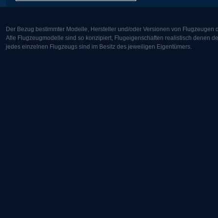
Der Bezug bestimmter Modelle, Hersteller und/oder Versionen von Flugzeugen di
Alle Flugzeugmodelle sind so konzipiert, Flugeigenschaften realistisch denen 
jedes einzelnen Flugzeugs sind im Besitz des jeweiligen Eigentümers.
Europa:
Nordamer
Deutsch
English
English
Français
Čeština
Polski