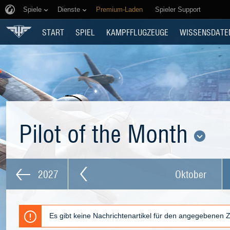
Spiele
Dienste
Premium-Laden
Spieler Support
START
SPIEL
KAMPFFLUGZEUGE
WISSENSDATE
Pilot of the Month
2027
Oktober
Es gibt keine Nachrichtenartikel für den angegebenen 