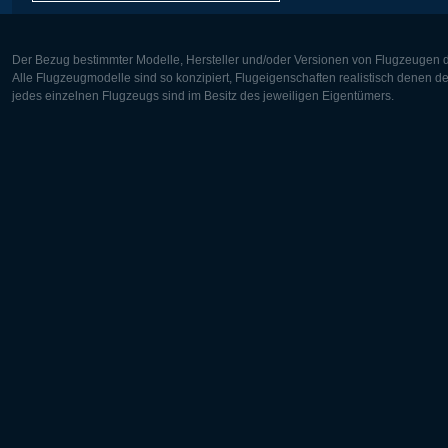
Der Bezug bestimmter Modelle, Hersteller und/oder Versionen von Flugzeugen di
Alle Flugzeugmodelle sind so konzipiert, Flugeigenschaften realistisch denen 
jedes einzelnen Flugzeugs sind im Besitz des jeweiligen Eigentümers.
Europa:
Nordamer
Deutsch
English
English
Français
Čeština
Polski