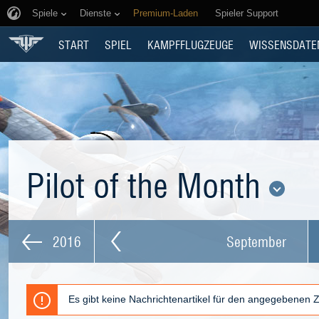
Spiele
Dienste
Premium-Laden
Spieler Support
START
SPIEL
KAMPFFLUGZEUGE
WISSENSDATE
Pilot of the Month
2016
September
Es gibt keine Nachrichtenartikel für den angegebenen 