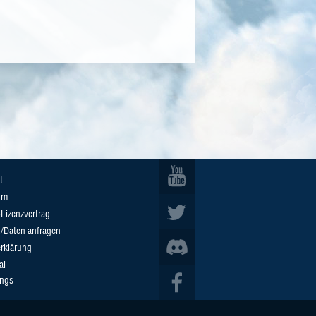
t
um
Lizenzvertrag
n/Daten anfragen
rklärung
al
ings