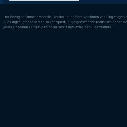
Der Bezug bestimmter Modelle, Hersteller und/oder Versionen von Flugzeugen di
Alle Flugzeugmodelle sind so konzipiert, Flugeigenschaften realistisch denen 
jedes einzelnen Flugzeugs sind im Besitz des jeweiligen Eigentümers.
Europa:
Nordamer
Deutsch
English
English
Français
Čeština
Polski