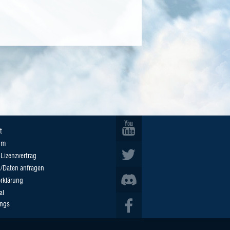
t
um
Lizenzvertrag
n/Daten anfragen
rklärung
al
ings