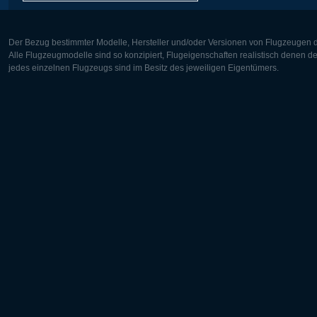
Der Bezug bestimmter Modelle, Hersteller und/oder Versionen von Flugzeugen di
Alle Flugzeugmodelle sind so konzipiert, Flugeigenschaften realistisch denen 
jedes einzelnen Flugzeugs sind im Besitz des jeweiligen Eigentümers.
Europa:
Nordamer
Deutsch
English
English
Français
Čeština
Polski