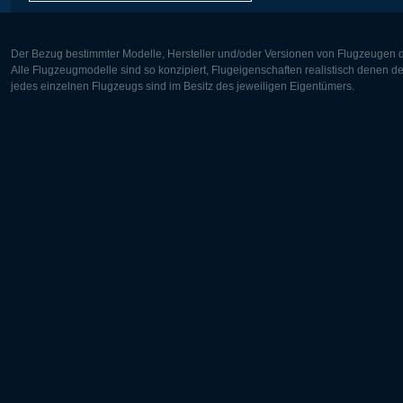
Der Bezug bestimmter Modelle, Hersteller und/oder Versionen von Flugzeugen di
Alle Flugzeugmodelle sind so konzipiert, Flugeigenschaften realistisch denen 
jedes einzelnen Flugzeugs sind im Besitz des jeweiligen Eigentümers.
Europa:
Nordamer
Deutsch
English
English
Français
Čeština
Polski