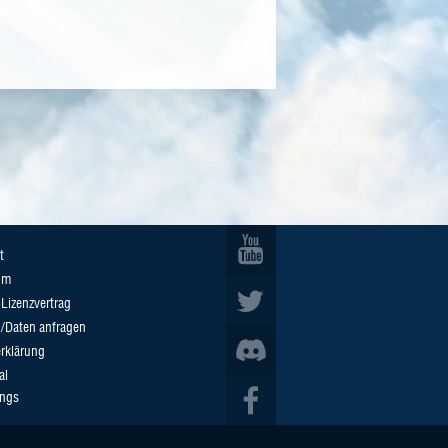
t
um
Lizenzvertrag
n/Daten anfragen
rklärung
al
ings