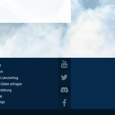
t
um
Lizenzvertrag
n/Daten anfragen
rklärung
al
ings