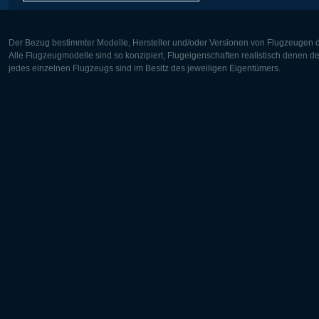
Der Bezug bestimmter Modelle, Hersteller und/oder Versionen von Flugzeugen di
Alle Flugzeugmodelle sind so konzipiert, Flugeigenschaften realistisch denen 
jedes einzelnen Flugzeugs sind im Besitz des jeweiligen Eigentümers.
Europa:
Nordamer
Deutsch
English
English
Français
Čeština
Polski