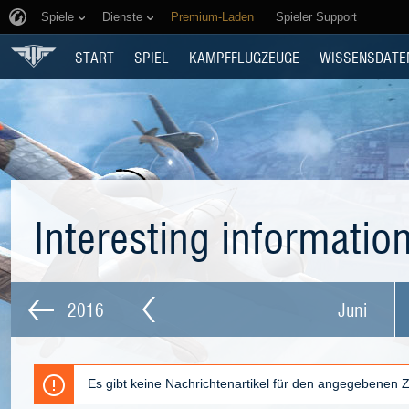
Spiele
Dienste
Premium-Laden
Spieler Support
START
SPIEL
KAMPFFLUGZEUGE
WISSENSDATE
Interesting informatio
2016
Juni
Es gibt keine Nachrichtenartikel für den angegebenen 