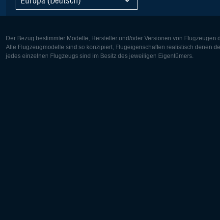
Der Bezug bestimmter Modelle, Hersteller und/oder Versionen von Flugzeugen di
Alle Flugzeugmodelle sind so konzipiert, Flugeigenschaften realistisch denen 
jedes einzelnen Flugzeugs sind im Besitz des jeweiligen Eigentümers.
Europa:
Nordamer
Deutsch
English
English
Français
Čeština
Polski