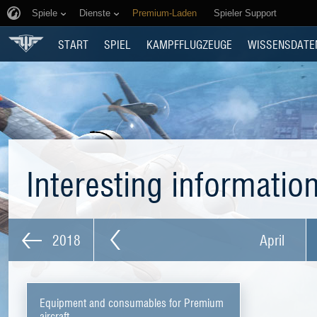
Spiele
Dienste
Premium-Laden
Spieler Support
START
SPIEL
KAMPFFLUGZEUGE
WISSENSDATE
Interesting informatio
2018
April
Equipment and consumables for Premium
aircraft