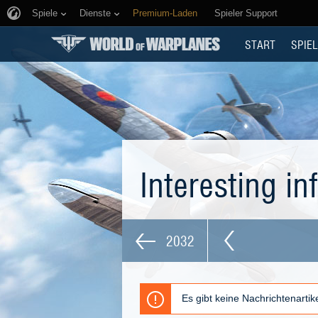
Spiele
Dienste
Premium-Laden
Spieler Support
START
SPIEL
Interesting i
2032
Es gibt keine Nachrichtenarti