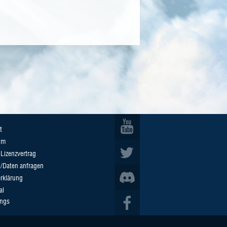
t
um
Lizenzvertrag
n/Daten anfragen
rklärung
al
ings