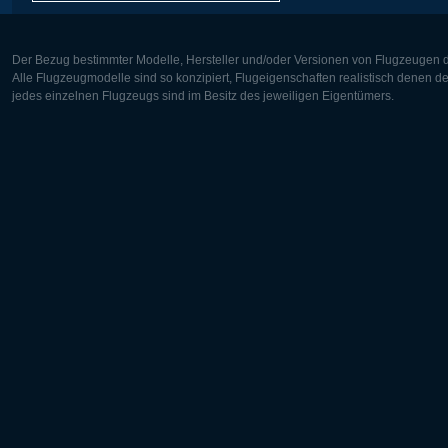
Der Bezug bestimmter Modelle, Hersteller und/oder Versionen von Flugzeugen di
Alle Flugzeugmodelle sind so konzipiert, Flugeigenschaften realistisch denen 
jedes einzelnen Flugzeugs sind im Besitz des jeweiligen Eigentümers.
Europa:
Nordamer
Deutsch
English
English
Français
Čeština
Polski