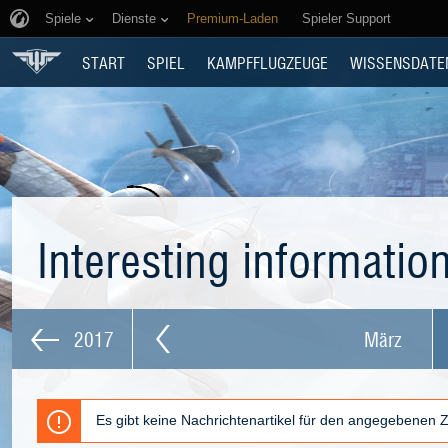
Spiele
Dienste
Premium-Laden
Spieler Support
START
SPIEL
KAMPFFLUGZEUGE
WISSENSDATE
Interesting informatio
2017
März
Es gibt keine Nachrichtenartikel für den angegebenen 