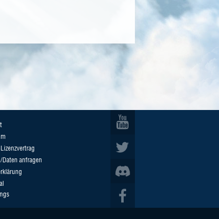
t
um
Lizenzvertrag
n/Daten anfragen
rklärung
al
ings