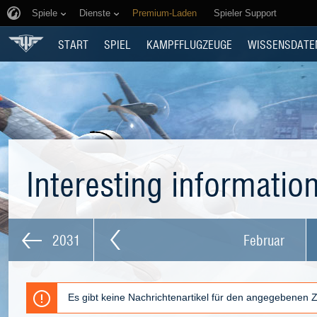
Spiele
Dienste
Premium-Laden
Spieler Support
START
SPIEL
KAMPFFLUGZEUGE
WISSENSDATE
Interesting informatio
2031
Februar
Es gibt keine Nachrichtenartikel für den angegebenen 