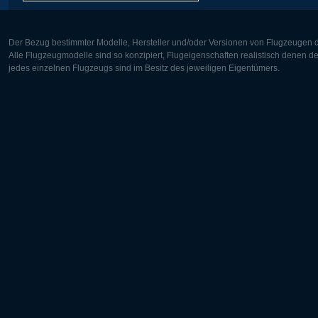
Der Bezug bestimmter Modelle, Hersteller und/oder Versionen von Flugzeugen di
Alle Flugzeugmodelle sind so konzipiert, Flugeigenschaften realistisch denen 
jedes einzelnen Flugzeugs sind im Besitz des jeweiligen Eigentümers.
Europa:
Nordamer
Deutsch
English
English
Français
Čeština
Polski