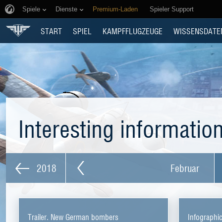
Spiele
Dienste
Premium-Laden
Spieler Support
START
SPIEL
KAMPFFLUGZEUGE
WISSENSDATE
Interesting informatio
2018
Februar
Trailer. New German bombers
Infographi