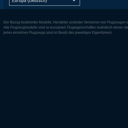
Der Bezug bestimmter Modelle, Hersteller und/oder Versionen von Flugzeugen di
Alle Flugzeugmodelle sind so konzipiert, Flugeigenschaften realistisch denen 
jedes einzelnen Flugzeugs sind im Besitz des jeweiligen Eigentümers.
Europa:
Nordamer
Deutsch
English
English
Français
Čeština
Polski