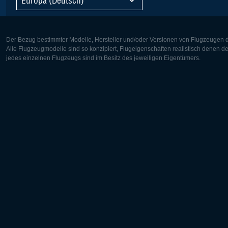
Der Bezug bestimmter Modelle, Hersteller und/oder Versionen von Flugzeugen di
Alle Flugzeugmodelle sind so konzipiert, Flugeigenschaften realistisch denen 
jedes einzelnen Flugzeugs sind im Besitz des jeweiligen Eigentümers.
Europa:
Nordamer
Deutsch
English
English
Français
Čeština
Polski