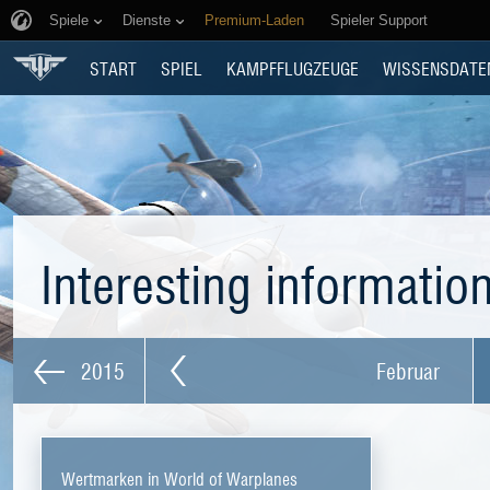
Spiele
Dienste
Premium-Laden
Spieler Support
START
SPIEL
KAMPFFLUGZEUGE
WISSENSDATE
Interesting informatio
2015
Februar
Wertmarken in World of Warplanes