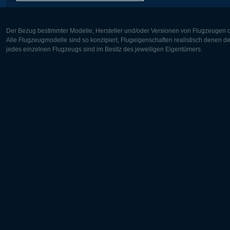
Der Bezug bestimmter Modelle, Hersteller und/oder Versionen von Flugzeugen di
Alle Flugzeugmodelle sind so konzipiert, Flugeigenschaften realistisch denen 
jedes einzelnen Flugzeugs sind im Besitz des jeweiligen Eigentümers.
Europa:
Nordamer
Deutsch
English
English
Français
Čeština
Polski