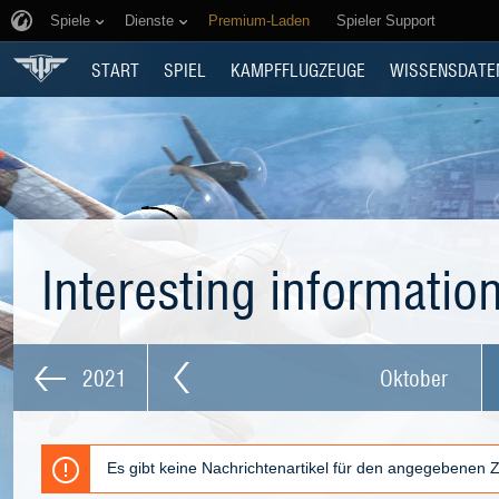
Spiele
Dienste
Premium-Laden
Spieler Support
START
SPIEL
KAMPFFLUGZEUGE
WISSENSDATE
Interesting informatio
2021
Oktober
Es gibt keine Nachrichtenartikel für den angegebenen 