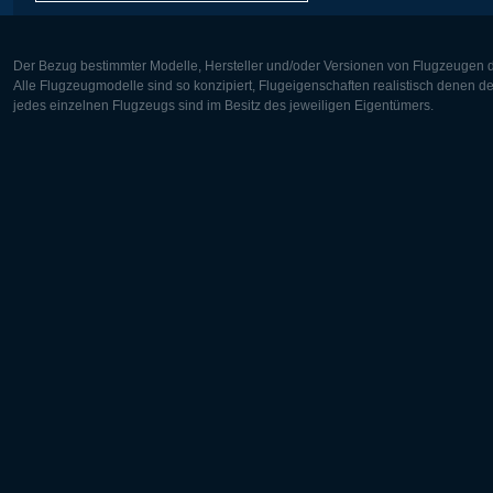
Der Bezug bestimmter Modelle, Hersteller und/oder Versionen von Flugzeugen di
Alle Flugzeugmodelle sind so konzipiert, Flugeigenschaften realistisch denen 
jedes einzelnen Flugzeugs sind im Besitz des jeweiligen Eigentümers.
Europa:
Nordamer
Deutsch
English
English
Français
Čeština
Polski