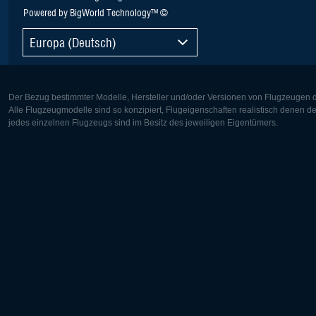
Powered by BigWorld Technology™ ©
Europa (Deutsch)
Der Bezug bestimmter Modelle, Hersteller und/oder Versionen von Flugzeugen di
Alle Flugzeugmodelle sind so konzipiert, Flugeigenschaften realistisch denen 
jedes einzelnen Flugzeugs sind im Besitz des jeweiligen Eigentümers.
Europa:
Nordamer
Deutsch
English
English
Français