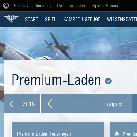
Spiele
Dienste
Premium-Laden
Spieler Support
START
SPIEL
KAMPFFLUGZEUGE
WISSENSDATE
Premium-Laden
2016
August
Premium-Laden: Feuerregen
Premium