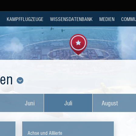
KAMPFFLUGZEUGE
WISSENSDATENBANK
MEDIEN
COMMU
den
Juni
Juli
August
Achse und Alliierte