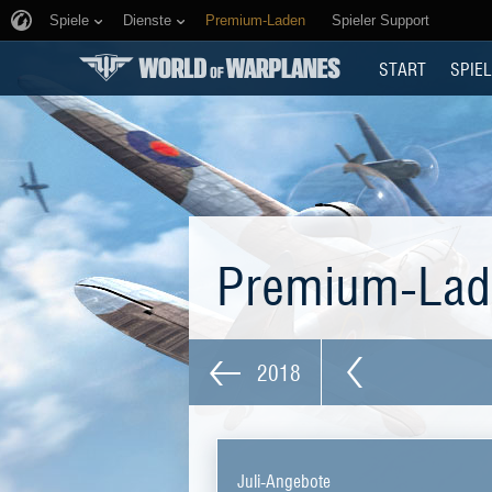
Spiele
Dienste
Premium-Laden
Spieler Support
START
SPIEL
Premium-La
2018
Juli-Angebote