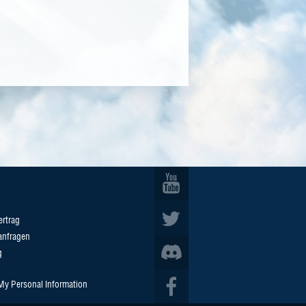
ertrag
anfragen
g
 My Personal Information