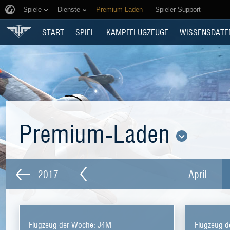
Spiele
Dienste
Premium-Laden
Spieler Support
START
SPIEL
KAMPFFLUGZEUGE
WISSENSDATE
Premium-Laden
2017
April
Flugzeug der Woche: J4M
Flugzeug d