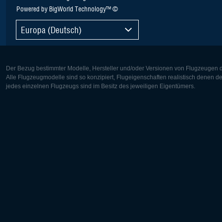
Powered by BigWorld Technology™ ©
Europa (Deutsch)
Der Bezug bestimmter Modelle, Hersteller und/oder Versionen von Flugzeugen di
Alle Flugzeugmodelle sind so konzipiert, Flugeigenschaften realistisch denen 
jedes einzelnen Flugzeugs sind im Besitz des jeweiligen Eigentümers.
Europa:
Nordamer
Deutsch
English
English
Français