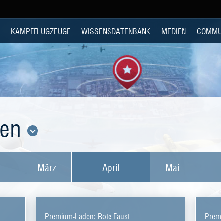
KAMPFFLUGZEUGE
WISSENSDATENBANK
MEDIEN
COMMU
den
März
April
Mai
Premium-Laden: Rote Faust
Prem