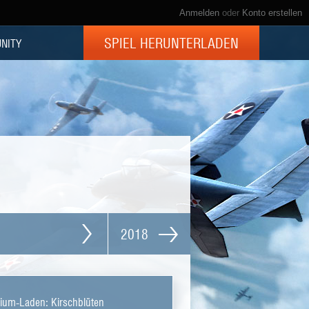
Anmelden
oder
Konto erstellen
SPIEL HERUNTERLADEN
NITY
2018
ium-Laden: Kirschblüten