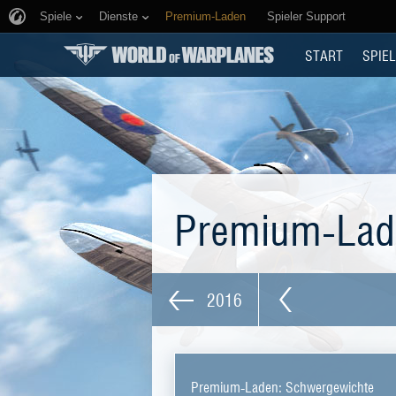
Spiele
Dienste
Premium-Laden
Spieler Support
START
SPIEL
Premium-La
2016
Premium-Laden: Schwergewichte