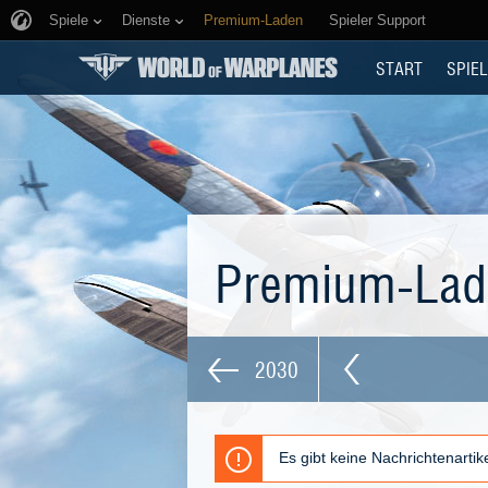
Spiele
Dienste
Premium-Laden
Spieler Support
START
SPIEL
Premium-La
2030
Es gibt keine Nachrichtenarti