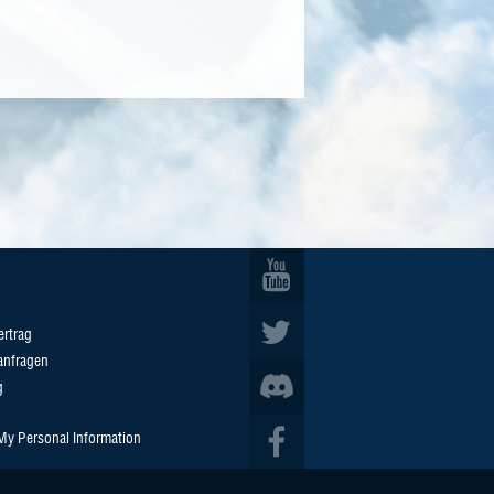
ertrag
anfragen
g
 My Personal Information