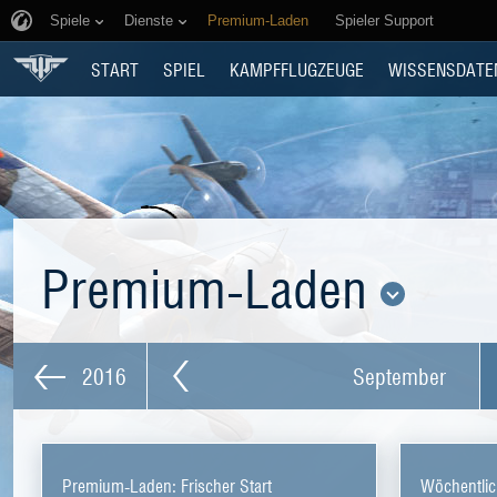
Spiele
Dienste
Premium-Laden
Spieler Support
START
SPIEL
KAMPFFLUGZEUGE
WISSENSDATE
Premium-Laden
2016
September
Premium-Laden: Frischer Start
Wöchentlic