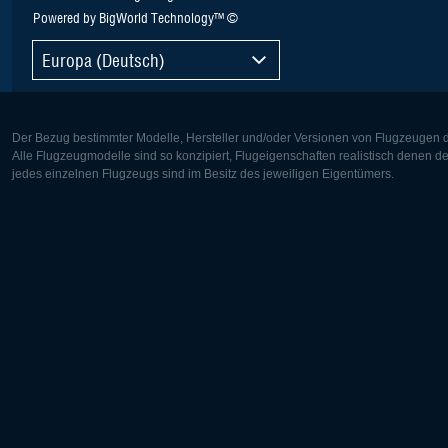
Powered by BigWorld Technology™ ©
Europa (Deutsch)
Der Bezug bestimmter Modelle, Hersteller und/oder Versionen von Flugzeugen di
Alle Flugzeugmodelle sind so konzipiert, Flugeigenschaften realistisch denen 
jedes einzelnen Flugzeugs sind im Besitz des jeweiligen Eigentümers.
Europa:
Nordamer
Deutsch
English
English
Français