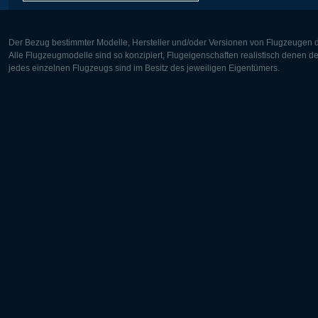
Der Bezug bestimmter Modelle, Hersteller und/oder Versionen von Flugzeugen di
Alle Flugzeugmodelle sind so konzipiert, Flugeigenschaften realistisch denen 
jedes einzelnen Flugzeugs sind im Besitz des jeweiligen Eigentümers.
Europa:
Nordamer
Deutsch
English
English
Français
Čeština
Polski