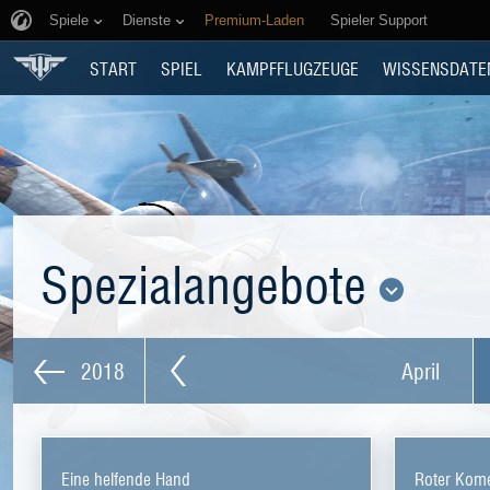
Spiele
Dienste
Premium-Laden
Spieler Support
START
SPIEL
KAMPFFLUGZEUGE
WISSENSDATE
Spezialangebote
2018
April
Eine helfende Hand
Roter Kom