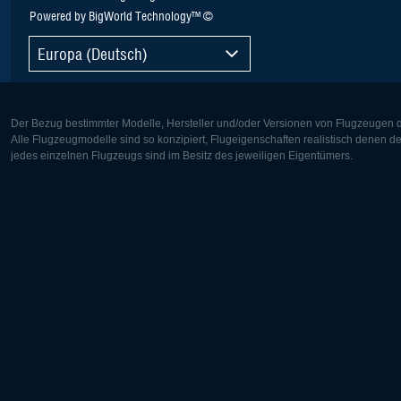
Powered by BigWorld Technology™ ©
Europa (Deutsch)
Der Bezug bestimmter Modelle, Hersteller und/oder Versionen von Flugzeugen di
Alle Flugzeugmodelle sind so konzipiert, Flugeigenschaften realistisch denen 
jedes einzelnen Flugzeugs sind im Besitz des jeweiligen Eigentümers.
Europa:
Nordamer
Deutsch
English
English
Français