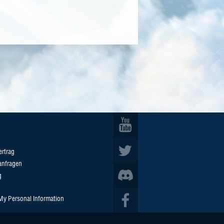
ertrag
anfragen
g
 My Personal Information