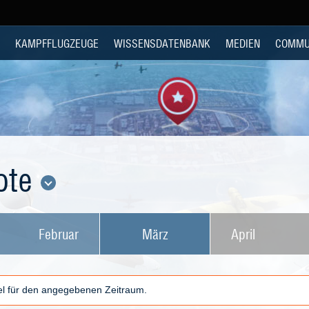
KAMPFFLUGZEUGE
WISSENSDATENBANK
MEDIEN
COMMU
ote
Februar
März
April
kel für den angegebenen Zeitraum.