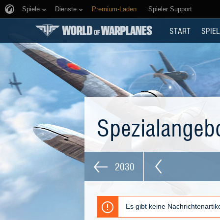
Spiele
Dienste
Premium-Laden
Spieler Support
START
SPIEL
Spezialangeb
2030
Es gibt keine Nachrichtenarti